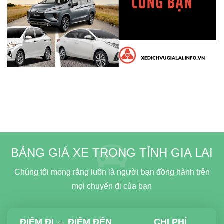
BẢNG GIÁ XE TRONG TỈNH GIA LAI
Chúng tôi mong rằng luôn là người bạn đồng hành trên
mọi chuyến đi của bạn
ĐIỂM ĐI ⇔ ĐIỂM ĐẾN
CHI PHÍ