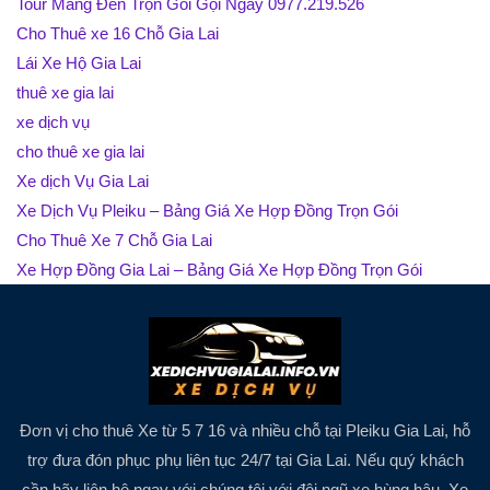
Tour Măng Đen Trọn Gói Gọi Ngay 0977.219.526
Cho Thuê xe 16 Chỗ Gia Lai
Lái Xe Hộ Gia Lai
thuê xe gia lai
xe dịch vụ
cho thuê xe gia lai
Xe dịch Vụ Gia Lai
Xe Dịch Vụ Pleiku – Bảng Giá Xe Hợp Đồng Trọn Gói
Cho Thuê Xe 7 Chỗ Gia Lai
Xe Hợp Đồng Gia Lai – Bảng Giá Xe Hợp Đồng Trọn Gói
Đơn vị cho thuê Xe từ 5 7 16 và nhiều chỗ tại Pleiku Gia Lai, hỗ
trợ đưa đón phục phụ liên tục 24/7 tại Gia Lai. Nếu quý khách
cần hãy liên hệ ngay với chúng tôi với đội ngũ xe hùng hậu. Xe